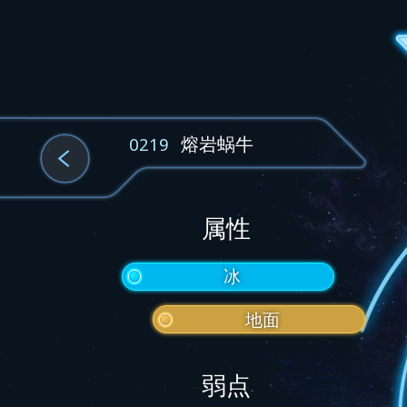
熔岩蜗牛
0219
属性
冰
地面
弱点