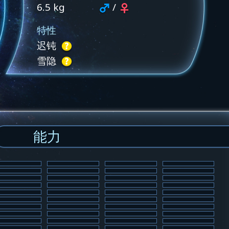
6.5 kg
/
特性
迟钝
雪隐
能力