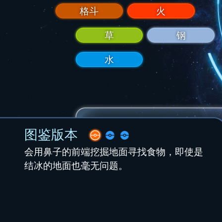
格斗
火
草
钢
水
图鉴版本
会用鼻子的前端挖掘地面寻找食物，即使是
结冰的地面也毫无问题。