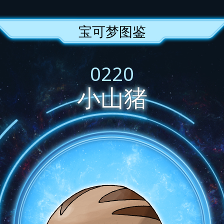
宝可梦图鉴
0220
小山猪