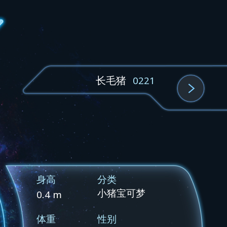
长毛猪
0221
身高
分类
小猪宝可梦
0.4 m
体重
性别