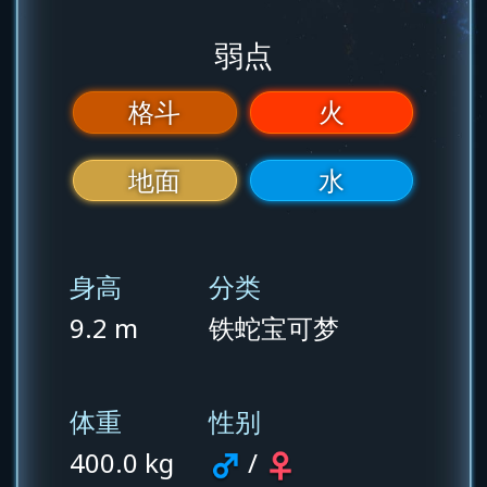
弱点
格斗
火
地面
水
身高
分类
9.2 m
铁蛇宝可梦
体重
性别
400.0 kg
/