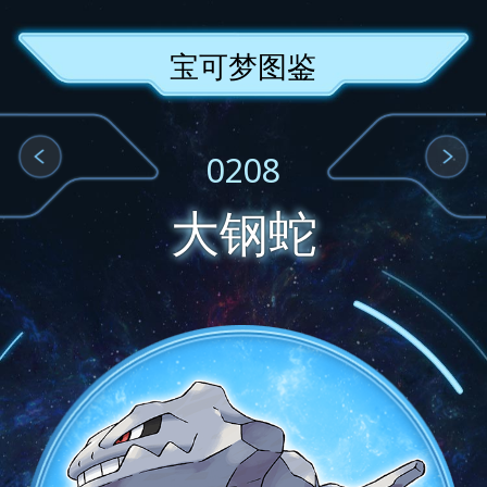
宝可梦图鉴
0208
大钢蛇