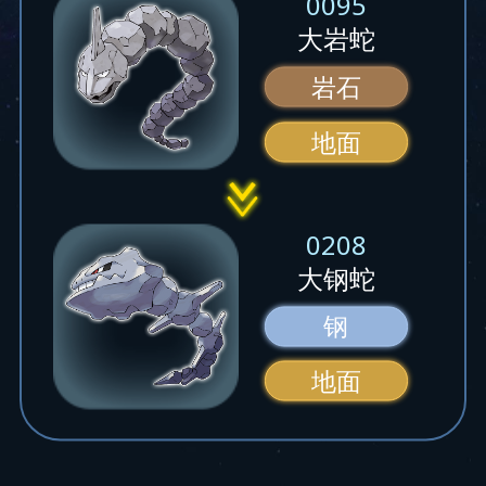
0095
大岩蛇
岩石
地面
0208
大钢蛇
钢
地面