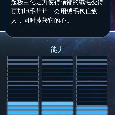
超极巨化之力使得颈部的绒毛变得
更加地毛茸茸。会用绒毛包住敌
人，同时掳获它的心。
能力