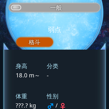
一般
弱点
格斗
身高
分类
18.0 m～
-
体重
性别
???.? kg
/