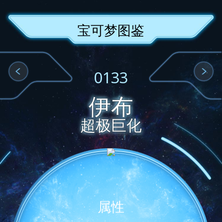
宝可梦图鉴
0133
伊布
超极巨化
属性