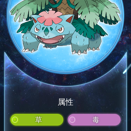
属性
草
毒