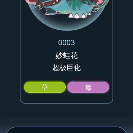
0003
妙蛙花
超极巨化
草
毒