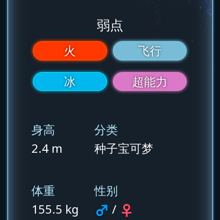
弱点
火
飞行
冰
超能力
身高
分类
2.4 m
种子宝可梦
体重
性别
155.5 kg
/